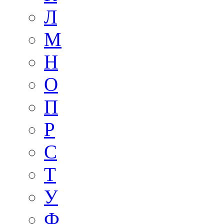
Л
М
Н
О
П
Р
С
Т
У
Ф