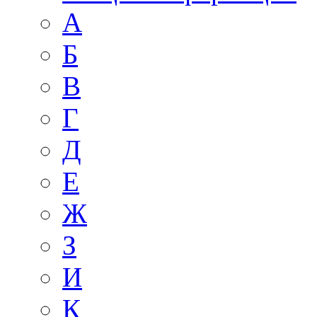
А
Б
В
Г
Д
E
Ж
З
И
К