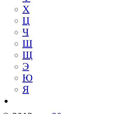
Х
Ц
Ч
Ш
Щ
Э
Ю
Я